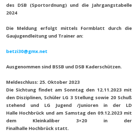
des DSB (Sportordnung) und die Jahrgangstabelle
202
4
Die Meldung erfolgt mittels Formblatt durch die
Gaujugendleitung und Trainer an:
betzi30@gmx.net
Ausgenommen sind BSSB und DSB Kaderschützen.
Meldeschluss:
25
. Oktober 202
3
Die Sichtung findet am Sonntag den
12
.11.202
3
mit
den Disziplinen, Schüler LG 3 Stellung sowie 20 Schuß
stehend und LG Jugend /Junioren in der LD
Halle
Hochbrück
und am Samstag den 0
9
.12.202
3
mit
dem Kleinkaliber 3×20 in der
Finalhalle
Hochbrück
statt.